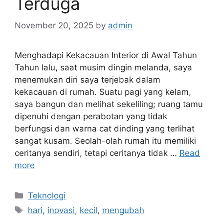
Terduga
November 20, 2025
by
admin
Menghadapi Kekacauan Interior di Awal Tahun
Tahun lalu, saat musim dingin melanda, saya
menemukan diri saya terjebak dalam
kekacauan di rumah. Suatu pagi yang kelam,
saya bangun dan melihat sekeliling; ruang tamu
dipenuhi dengan perabotan yang tidak
berfungsi dan warna cat dinding yang terlihat
sangat kusam. Seolah-olah rumah itu memiliki
ceritanya sendiri, tetapi ceritanya tidak …
Read
more
Categories
Teknologi
Tags
hari
,
inovasi
,
kecil
,
mengubah