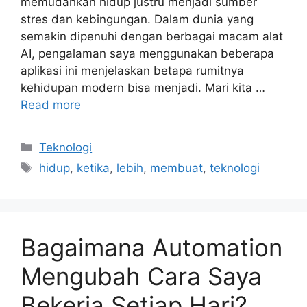
memudahkan hidup justru menjadi sumber
stres dan kebingungan. Dalam dunia yang
semakin dipenuhi dengan berbagai macam alat
AI, pengalaman saya menggunakan beberapa
aplikasi ini menjelaskan betapa rumitnya
kehidupan modern bisa menjadi. Mari kita …
Read more
Categories
Teknologi
Tags
hidup
,
ketika
,
lebih
,
membuat
,
teknologi
Bagaimana Automation
Mengubah Cara Saya
Bekerja Setiap Hari?