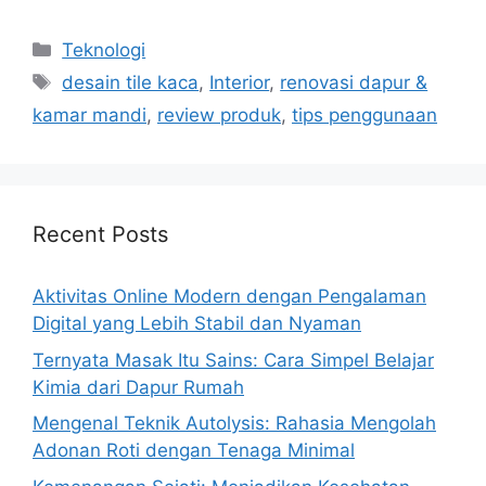
Categories
Teknologi
Tags
desain tile kaca
,
Interior
,
renovasi dapur &
kamar mandi
,
review produk
,
tips penggunaan
Recent Posts
Aktivitas Online Modern dengan Pengalaman
Digital yang Lebih Stabil dan Nyaman
Ternyata Masak Itu Sains: Cara Simpel Belajar
Kimia dari Dapur Rumah
Mengenal Teknik Autolysis: Rahasia Mengolah
Adonan Roti dengan Tenaga Minimal