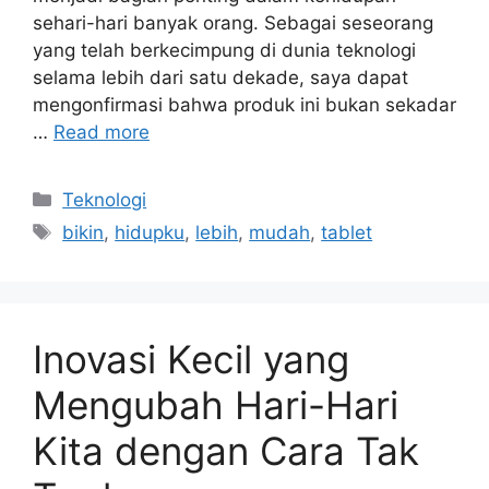
sehari-hari banyak orang. Sebagai seseorang
yang telah berkecimpung di dunia teknologi
selama lebih dari satu dekade, saya dapat
mengonfirmasi bahwa produk ini bukan sekadar
…
Read more
Categories
Teknologi
Tags
bikin
,
hidupku
,
lebih
,
mudah
,
tablet
Inovasi Kecil yang
Mengubah Hari-Hari
Kita dengan Cara Tak