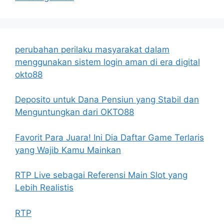
perubahan perilaku masyarakat dalam
menggunakan sistem login aman di era digital
okto88
Deposito untuk Dana Pensiun yang Stabil dan
Menguntungkan dari OKTO88
Favorit Para Juara! Ini Dia Daftar Game Terlaris
yang Wajib Kamu Mainkan
RTP Live sebagai Referensi Main Slot yang
Lebih Realistis
RTP