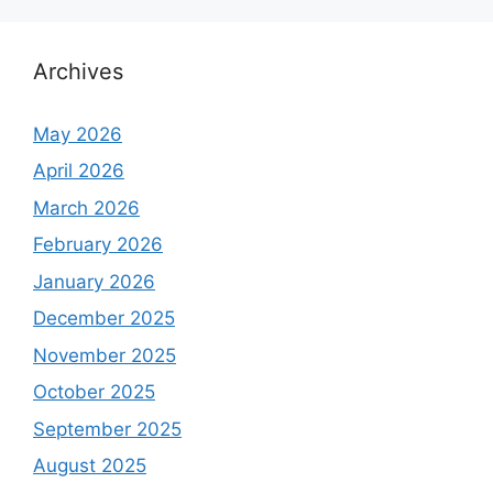
Archives
May 2026
April 2026
March 2026
February 2026
January 2026
December 2025
November 2025
October 2025
September 2025
August 2025