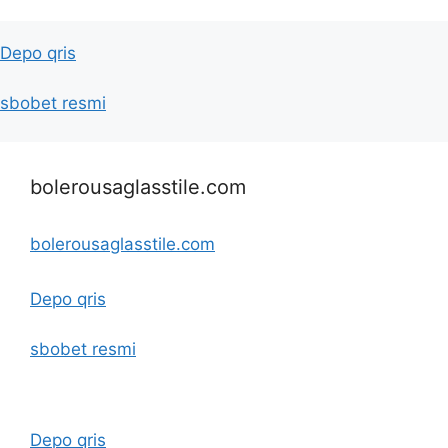
Depo qris
sbobet resmi
bolerousaglasstile.com
bolerousaglasstile.com
Depo qris
sbobet resmi
Depo qris