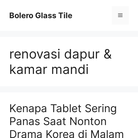
Skip
to
Bolero Glass Tile
Menu
content
renovasi dapur &
kamar mandi
Kenapa Tablet Sering
Panas Saat Nonton
Drama Korea di Malam