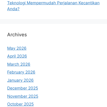
Teknologi Mempermudah Perjalanan Kecantikan
Anda?
Archives
May 2026
April 2026
March 2026
February 2026
January 2026
December 2025
November 2025
October 2025