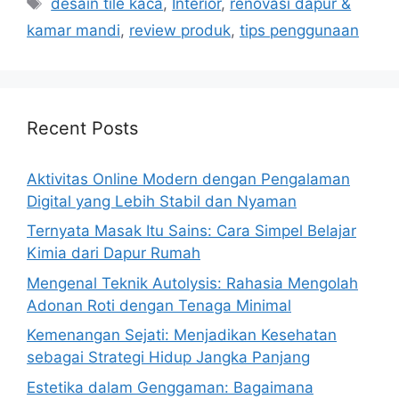
desain tile kaca
,
Interior
,
renovasi dapur &
kamar mandi
,
review produk
,
tips penggunaan
Recent Posts
Aktivitas Online Modern dengan Pengalaman
Digital yang Lebih Stabil dan Nyaman
Ternyata Masak Itu Sains: Cara Simpel Belajar
Kimia dari Dapur Rumah
Mengenal Teknik Autolysis: Rahasia Mengolah
Adonan Roti dengan Tenaga Minimal
Kemenangan Sejati: Menjadikan Kesehatan
sebagai Strategi Hidup Jangka Panjang
Estetika dalam Genggaman: Bagaimana