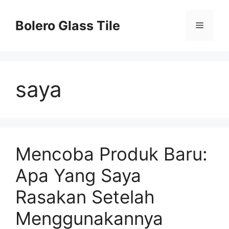
Skip
to
Bolero Glass Tile
Menu
content
saya
Mencoba Produk Baru:
Apa Yang Saya
Rasakan Setelah
Menggunakannya