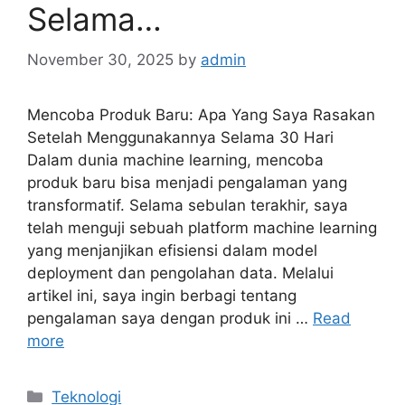
Selama…
November 30, 2025
by
admin
Mencoba Produk Baru: Apa Yang Saya Rasakan
Setelah Menggunakannya Selama 30 Hari
Dalam dunia machine learning, mencoba
produk baru bisa menjadi pengalaman yang
transformatif. Selama sebulan terakhir, saya
telah menguji sebuah platform machine learning
yang menjanjikan efisiensi dalam model
deployment dan pengolahan data. Melalui
artikel ini, saya ingin berbagi tentang
pengalaman saya dengan produk ini …
Read
more
Categories
Teknologi