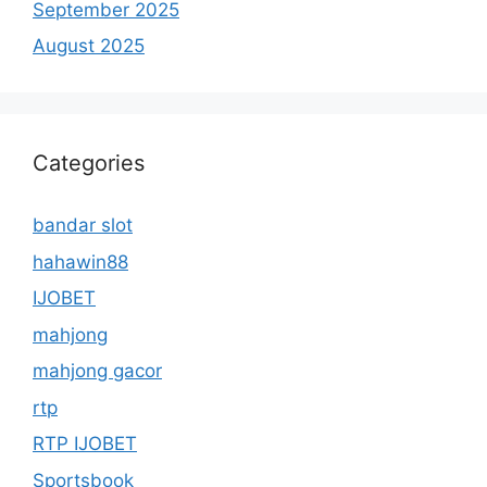
September 2025
August 2025
Categories
bandar slot
hahawin88
IJOBET
mahjong
mahjong gacor
rtp
RTP IJOBET
Sportsbook