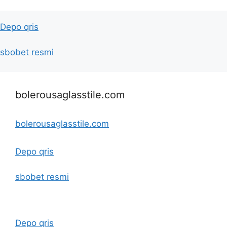
Depo qris
sbobet resmi
bolerousaglasstile.com
bolerousaglasstile.com
Depo qris
sbobet resmi
Depo qris