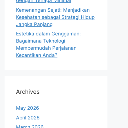
dengan Tenaga Minimal
Kemenangan Sejati: Menjadikan
Kesehatan sebagai Strategi Hidup
Jangka Panjang
Estetika dalam Genggaman:
Bagaimana Teknologi
Mempermudah Perjalanan
Kecantikan Anda?
Archives
May 2026
April 2026
March 2026