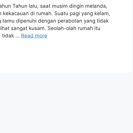
ahun Tahun lalu, saat musim dingin melanda,
m kekacauan di rumah. Suatu pagi yang kelam,
ng tamu dipenuhi dengan perabotan yang tidak
lihat sangat kusam. Seolah-olah rumah itu
ya tidak …
Read more