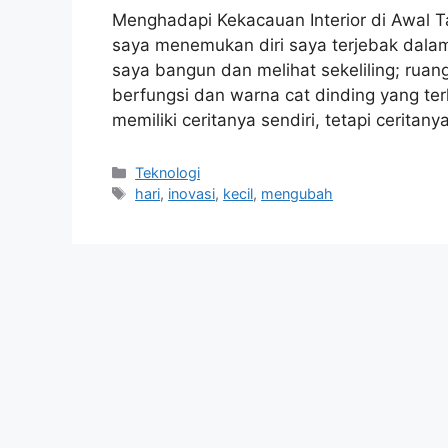
Menghadapi Kekacauan Interior di Awal T
saya menemukan diri saya terjebak dala
saya bangun dan melihat sekeliling; rua
berfungsi dan warna cat dinding yang ter
memiliki ceritanya sendiri, tetapi ceritan
Categories
Teknologi
Tags
hari
,
inovasi
,
kecil
,
mengubah