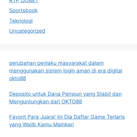
RTP IJOBET
Sportsbook
Teknologi
Uncategorized
perubahan perilaku masyarakat dalam
menggunakan sistem login aman di era digital
okto88
Deposito untuk Dana Pensiun yang Stabil dan
Menguntungkan dari OKTO88
Favorit Para Juara! Ini Dia Daftar Game Terlaris
yang Wajib Kamu Mainkan