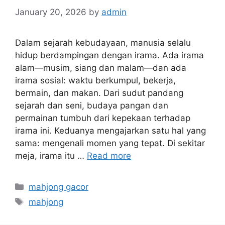
January 20, 2026
by
admin
Dalam sejarah kebudayaan, manusia selalu
hidup berdampingan dengan irama. Ada irama
alam—musim, siang dan malam—dan ada
irama sosial: waktu berkumpul, bekerja,
bermain, dan makan. Dari sudut pandang
sejarah dan seni, budaya pangan dan
permainan tumbuh dari kepekaan terhadap
irama ini. Keduanya mengajarkan satu hal yang
sama: mengenali momen yang tepat. Di sekitar
meja, irama itu …
Read more
Categories
mahjong gacor
Tags
mahjong