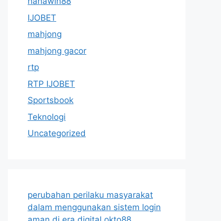
hahawin88
IJOBET
mahjong
mahjong gacor
rtp
RTP IJOBET
Sportsbook
Teknologi
Uncategorized
perubahan perilaku masyarakat
dalam menggunakan sistem login
aman di era digital okto88