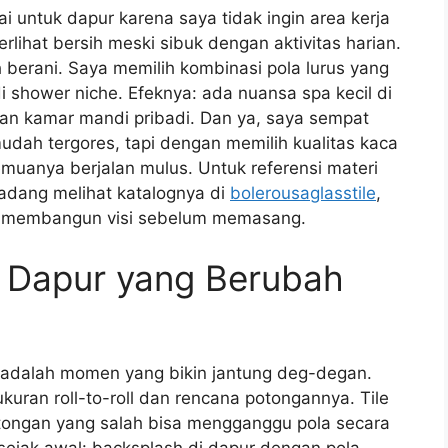
ai untuk dapur karena saya tidak ingin area kerja
erlihat bersih meski sibuk dengan aktivitas harian.
ih berani. Saya memilih kombinasi pola lurus yang
 shower niche. Efeknya: ada nuansa spa kecil di
an kamar mandi pribadi. Dan ya, saya sempat
 mudah tergores, tapi dengan memilih kualitas kaca
muanya berjalan mulus. Untuk referensi materi
cadang melihat katalognya di
bolerousaglasstile
,
u membangun visi sebelum memasang.
: Dapur yang Berubah
adalah momen yang bikin jantung deg-degan.
uran roll-to-roll dan rencana potongannya. Tile
potongan yang salah bisa mengganggu pola secara
sejak awal: backsplash di dapur dengan pola