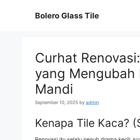
Skip
to
Bolero Glass Tile
content
Curhat Renovasi:
yang Mengubah 
Mandi
September 10, 2025
by
admin
Kenapa Tile Kaca? (
Renovasi itu selalu penuh drama kecil: 