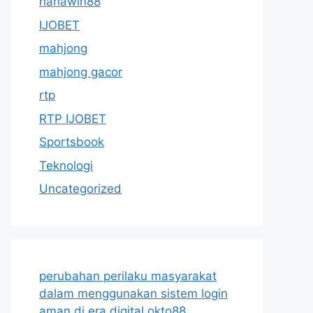
hahawin88
IJOBET
mahjong
mahjong gacor
rtp
RTP IJOBET
Sportsbook
Teknologi
Uncategorized
perubahan perilaku masyarakat
dalam menggunakan sistem login
aman di era digital okto88