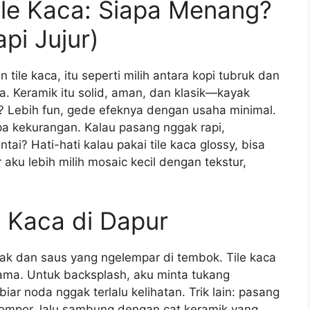
ile Kaca: Siapa Menang?
pi Jujur)
 tile kaca, itu seperti milih antara kopi tubruk dan
a. Keramik itu solid, aman, dan klasik—kayak
a? Lebih fun, gede efeknya dengan usaha minimal.
npa kekurangan. Kalau pasang nggak rapi,
i? Hati-hati kalau pakai tile kaca glossy, bisa
r aku lebih milih mosaic kecil dengan tekstur,
e Kaca di Dapur
 dan saus yang ngelempar di tembok. Tile kaca
rama. Untuk backsplash, aku minta tukang
r noda nggak terlalu kelihatan. Trik lain: pasang
 kompor, lalu sambung dengan cat keramik yang