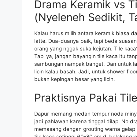
Drama Keramik vs T
(Nyeleneh Sedikit, Ta
Kalau harus milih antara keramik biasa dan
latte. Dua-duanya baik, tapi beda suasan
orang yang nggak suka kejutan. Tile kac
Tapi ya, jangan bayangin tile kaca itu ta
sambungan nampak banget. Dan untuk lanta
licin kalau basah. Jadi, untuk shower floo
bukan kepingan besar yang licin.
Praktisnya Pakai Til
Dapur memang medan tempur noda minyak
jadi pahlawan karena tinggal dilap. No d
memasang dengan grouting warna gelap bia
tile kaca setinggi 60-80 cm di belakang