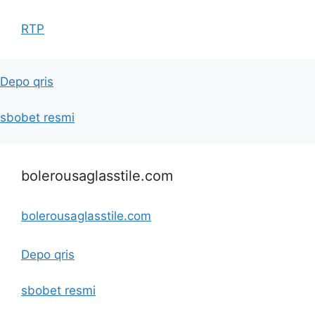
RTP
Depo qris
sbobet resmi
bolerousaglasstile.com
bolerousaglasstile.com
Depo qris
sbobet resmi