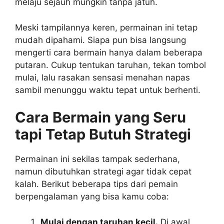
melaju sejauh mungkin tanpa jatuh.
Meski tampilannya keren, permainan ini tetap
mudah dipahami. Siapa pun bisa langsung
mengerti cara bermain hanya dalam beberapa
putaran. Cukup tentukan taruhan, tekan tombol
mulai, lalu rasakan sensasi menahan napas
sambil menunggu waktu tepat untuk berhenti.
Cara Bermain yang Seru
tapi Tetap Butuh Strategi
Permainan ini sekilas tampak sederhana,
namun dibutuhkan strategi agar tidak cepat
kalah. Berikut beberapa tips dari pemain
berpengalaman yang bisa kamu coba:
Mulai dengan taruhan kecil.
Di awal