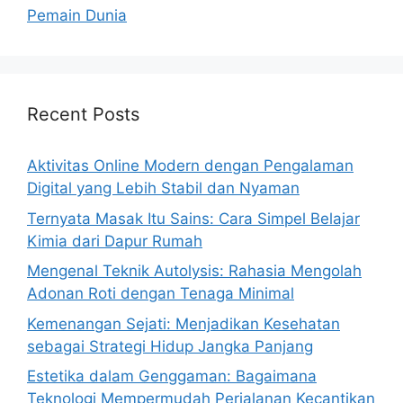
Pemain Dunia
Recent Posts
Aktivitas Online Modern dengan Pengalaman
Digital yang Lebih Stabil dan Nyaman
Ternyata Masak Itu Sains: Cara Simpel Belajar
Kimia dari Dapur Rumah
Mengenal Teknik Autolysis: Rahasia Mengolah
Adonan Roti dengan Tenaga Minimal
Kemenangan Sejati: Menjadikan Kesehatan
sebagai Strategi Hidup Jangka Panjang
Estetika dalam Genggaman: Bagaimana
Teknologi Mempermudah Perjalanan Kecantikan