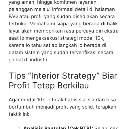
yang aman, hingga komitmen layanan
pelanggan melalui informasi detail di halaman
FAQ atau profil yang sudah disediakan secara
terbuka. Memahami siapa yang berada di balik
layar akan memberikan rasa percaya diri ekstra
saat lo mengeksekusi strategi modal 10k,
karena lo tahu setiap langkah lo berada di
dalam sistem yang sudah terverifikasi secara
global di industri.
Tips “Interior Strategy” Biar
Profit Tetap Berkilau
Agar modal 10k lo tidak habis sia-sia dan bisa
bertumbuh menjadi profit yang solid, terapkan
taktik ini:
Analisis Pantulan (Cek RTP):
Selalu cek