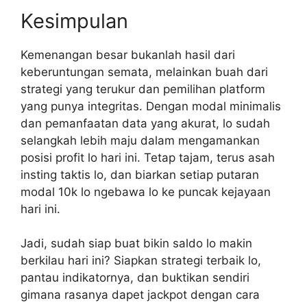
Kesimpulan
Kemenangan besar bukanlah hasil dari
keberuntungan semata, melainkan buah dari
strategi yang terukur dan pemilihan platform
yang punya integritas. Dengan modal minimalis
dan pemanfaatan data yang akurat, lo sudah
selangkah lebih maju dalam mengamankan
posisi profit lo hari ini. Tetap tajam, terus asah
insting taktis lo, dan biarkan setiap putaran
modal 10k lo ngebawa lo ke puncak kejayaan
hari ini.
Jadi, sudah siap buat bikin saldo lo makin
berkilau hari ini? Siapkan strategi terbaik lo,
pantau indikatornya, dan buktikan sendiri
gimana rasanya dapet jackpot dengan cara