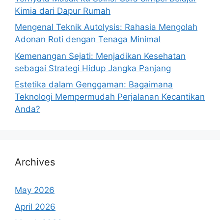
Kimia dari Dapur Rumah
Mengenal Teknik Autolysis: Rahasia Mengolah
Adonan Roti dengan Tenaga Minimal
Kemenangan Sejati: Menjadikan Kesehatan
sebagai Strategi Hidup Jangka Panjang
Estetika dalam Genggaman: Bagaimana
Teknologi Mempermudah Perjalanan Kecantikan
Anda?
Archives
May 2026
April 2026