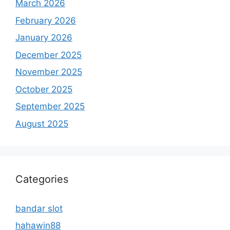
March 2026
February 2026
January 2026
December 2025
November 2025
October 2025
September 2025
August 2025
Categories
bandar slot
hahawin88