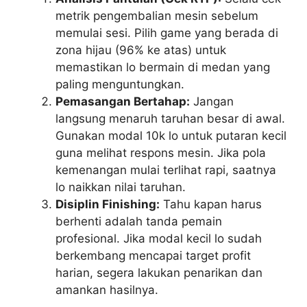
metrik pengembalian mesin sebelum
memulai sesi. Pilih game yang berada di
zona hijau (96% ke atas) untuk
memastikan lo bermain di medan yang
paling menguntungkan.
Pemasangan Bertahap:
Jangan
langsung menaruh taruhan besar di awal.
Gunakan modal 10k lo untuk putaran kecil
guna melihat respons mesin. Jika pola
kemenangan mulai terlihat rapi, saatnya
lo naikkan nilai taruhan.
Disiplin Finishing:
Tahu kapan harus
berhenti adalah tanda pemain
profesional. Jika modal kecil lo sudah
berkembang mencapai target profit
harian, segera lakukan penarikan dan
amankan hasilnya.