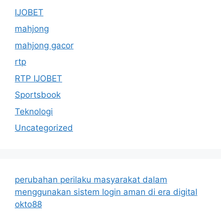
IJOBET
mahjong
mahjong gacor
rtp
RTP IJOBET
Sportsbook
Teknologi
Uncategorized
perubahan perilaku masyarakat dalam
menggunakan sistem login aman di era digital
okto88