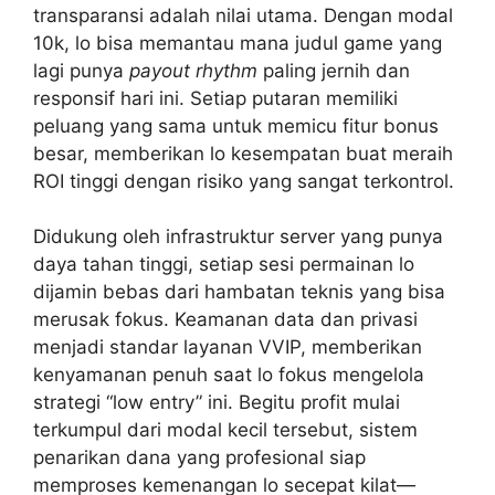
transparansi adalah nilai utama. Dengan modal
10k, lo bisa memantau mana judul game yang
lagi punya
payout rhythm
paling jernih dan
responsif hari ini. Setiap putaran memiliki
peluang yang sama untuk memicu fitur bonus
besar, memberikan lo kesempatan buat meraih
ROI tinggi dengan risiko yang sangat terkontrol.
Didukung oleh infrastruktur server yang punya
daya tahan tinggi, setiap sesi permainan lo
dijamin bebas dari hambatan teknis yang bisa
merusak fokus. Keamanan data dan privasi
menjadi standar layanan VVIP, memberikan
kenyamanan penuh saat lo fokus mengelola
strategi “low entry” ini. Begitu profit mulai
terkumpul dari modal kecil tersebut, sistem
penarikan dana yang profesional siap
memproses kemenangan lo secepat kilat—