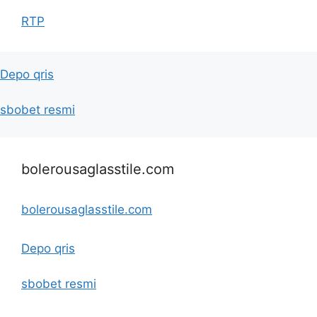
RTP
Depo qris
sbobet resmi
bolerousaglasstile.com
bolerousaglasstile.com
Depo qris
sbobet resmi