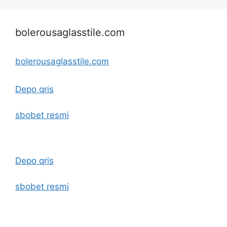
bolerousaglasstile.com
bolerousaglasstile.com
Depo qris
sbobet resmi
Depo qris
sbobet resmi