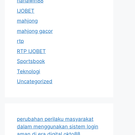
hahawin88
IJOBET
mahjong
mahjong gacor
rtp
RTP IJOBET
Sportsbook
Teknologi
Uncategorized
perubahan perilaku masyarakat
dalam menggunakan sistem login
aman di era digital okto88