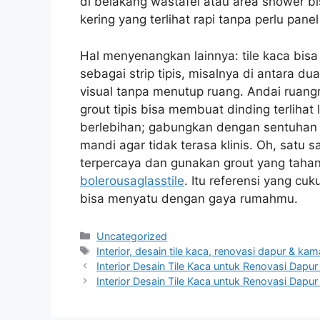
di belakang wastafel atau area shower b
kering yang terlihat rapi tanpa perlu pane
Hal menyenangkan lainnya: tile kaca bisa
sebagai strip tipis, misalnya di antara du
visual tanpa menutup ruang. Andai ruangm
grout tipis bisa membuat dinding terlihat
berlebihan; gabungkan dengan sentuhan 
mandi agar tidak terasa klinis. Oh, satu 
terpercaya dan gunakan grout yang tahan 
bolerousaglasstile
. Itu referensi yang cu
bisa menyatu dengan gaya rumahmu.
Categories
Uncategorized
Tags
Interior, desain tile kaca, renovasi dapur & ka
Interior Desain Tile Kaca untuk Renovasi Dapu
Interior Desain Tile Kaca untuk Renovasi Dapu